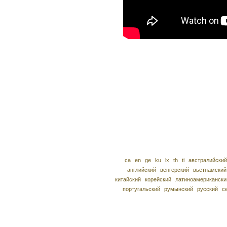
ca
en
ge
ku
lx
th
ti
австралийский
английский
венгерский
вьетнамский
китайский
корейский
латиноамерикански
португальский
румынский
русский
с