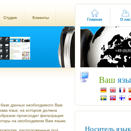
Студия
Клиенты
Главная
О нас
Ваш
язы
й базе данных необходимого Вам
рава язык, на котором должна
 образом происходит фильтрация
икторы на необходимом Вам языке.
Носитель язы
прокрутки, расположенные под