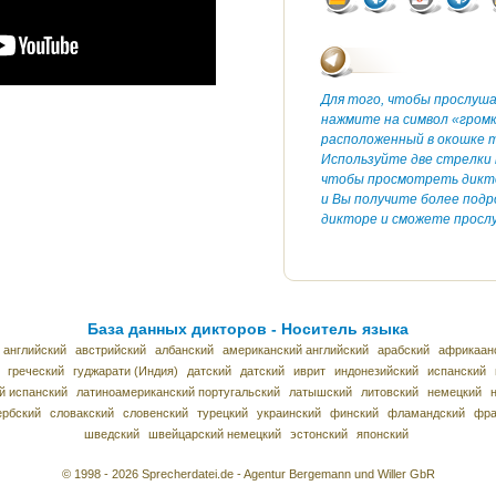
Для того, чтобы прослуш
нажмите на символ «гром
расположенный в окошке т
Используйте две стрелки 
чтобы просмотреть дикт
и Вы получите более под
дикторе и сможете прослу
База данных дикторов - Носитель языка
 английский
австрийский
албанский
американский английский
арабский
африкаан
греческий
гуджарати (Индия)
датский
датский
иврит
индонезийский
испанский
й испанский
латиноамериканский португальский
латышский
литовский
немецкий
ербский
словакский
словенский
турецкий
украинский
финский
фламандский
фра
шведский
швейцарский немецкий
эстонский
японский
© 1998 - 2026 Sprecherdatei.de - Agentur Bergemann und Willer GbR