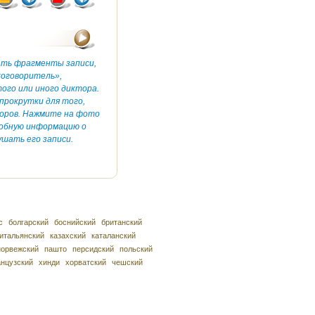
ать фрагменты записи,
коговоритель»,
ого или иного диктора.
прокрутки для того,
оров. Нажмите на фото
робную информацию о
шать его записи.
с
болгарский
боснийский
британский
итальянский
казахский
каталанский
норвежский
пашто
персидский
польский
нцузский
хинди
хорватский
чешский