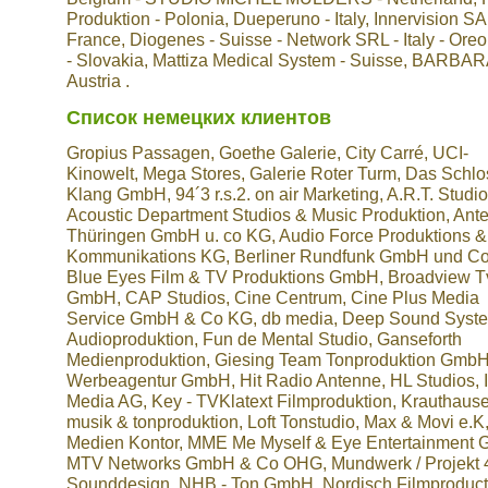
Produktion - Polonia, Dueperuno - Italy, Innervision SA
France, Diogenes - Suisse - Network SRL - Italy - Ore
- Slovakia, Mattiza Medical System - Suisse, BARBAR
Austria .
Список немецких клиентов
Gropius Passagen, Goethe Galerie, City Carré, UCI-
Kinowelt, Mega Stores, Galerie Roter Turm, Das Schlo
Klang GmbH, 94´3 r.s.2. on air Marketing, A.R.T. Studio
Acoustic Department Studios & Music Produktion, Ant
Thüringen GmbH u. co KG, Audio Force Produktions &
Kommunikations KG, Berliner Rundfunk GmbH und Co
Blue Eyes Film & TV Produktions GmbH, Broadview T
GmbH, CAP Studios, Cine Centrum, Cine Plus Media
Service GmbH & Co KG, db media, Deep Sound Syst
Audioproduktion, Fun de Mental Studio, Ganseforth
Medienproduktion, Giesing Team Tonproduktion Gmb
Werbeagentur GmbH, Hit Radio Antenne, HL Studios, I
Media AG, Key - TVKlatext Filmproduktion, Krauthaus
musik & tonproduktion, Loft Tonstudio, Max & Movi e.K
Medien Kontor, MME Me Myself & Eye Entertainment
MTV Networks GmbH & Co OHG, Mundwerk / Projekt 
Sounddesign, NHB - Ton GmbH, Nordisch Filmproduct