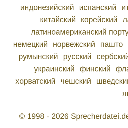
индонезийский
испанский
и
китайский
корейский
л
латиноамериканский порту
немецкий
норвежский
пашто
румынский
русский
сербски
украинский
финский
фл
хорватский
чешский
шведски
я
© 1998 - 2026 Sprecherdatei.d