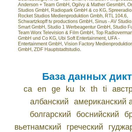
Anderson + Team GmbH, Ogilvy & Mather GesmbH, On 
Studios GmbH, Radiopark GmbH & co KG, Spreeradio
Rocket Studios Medienproduktion Gmbh, RTL 104.6,
Schwartzkopff tv productions GmbH, Sinus - AV Studio
Smart GmbH, Studio 1 Werbeagentur GmbH, Studio F
Team Worx Television & Film GmbH, Top Radiovermar
GmbH und Co KG, Ubi Soft Entertainment, UFA -
Entertainment GmbH, Vision Factory Medienproduktio
GmbH, ZDF Hauptstadtstudio.
База данных дикт
ca
en
ge
ku
lx
th
ti
авст
албанский
американский 
болгарский
боснийский
б
вьетнамский
греческий
гуджа