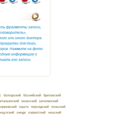
ать фрагменты записи,
коговоритель»,
ого или иного диктора.
прокрутки для того,
оров. Нажмите на фото
робную информацию о
шать его записи.
с
болгарский
боснийский
британский
итальянский
казахский
каталанский
норвежский
пашто
персидский
польский
нцузский
хинди
хорватский
чешский