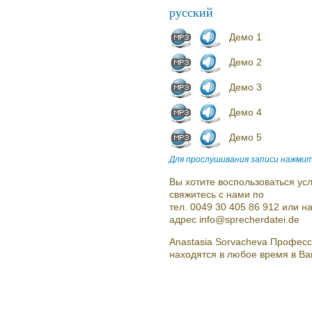
русский
Демо 1
Демо 2
Демо 3
Демо 4
Демо 5
Для прослушивания записи нажмит
Вы хотите воспользоваться усл
свяжитесь с нами по
тел. 0049 30 405 86 912 или 
адрес info@sprecherdatei.de
Anastasia Sorvacheva Профес
находятся в любое время в В