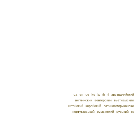
ca
en
ge
ku
lx
th
ti
австралийский
английский
венгерский
вьетнамский
китайский
корейский
латиноамерикански
португальский
румынский
русский
с