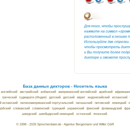
Для того, чтобы прослуш
нажмите на символ «гром
расположенный в окошке т
Используйте две стрелки 
чтобы просмотреть дикт
и Вы получите более под
дикторе и сможете прослу
База данных дикторов - Носитель языка
 английский
австрийский
албанский
американский английский
арабский
африкаан
греческий
гуджарати (Индия)
датский
датский
иврит
индонезийский
испанский
й испанский
латиноамериканский португальский
латышский
литовский
немецкий
ербский
словакский
словенский
турецкий
украинский
финский
фламандский
фра
шведский
швейцарский немецкий
эстонский
японский
© 1998 - 2026 Sprecherdatei.de - Agentur Bergemann und Willer GbR