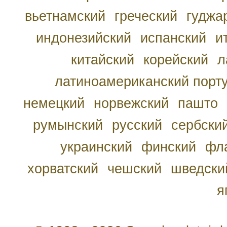
вьетнамский
греческий
гуджа
индонезийский
испанский
и
китайский
корейский
л
латиноамериканский порту
немецкий
норвежский
пашто
румынский
русский
сербски
украинский
финский
фл
хорватский
чешский
шведски
я