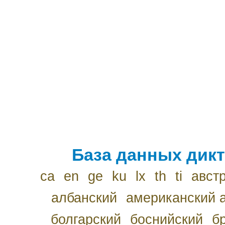
База данных дикт
ca
en
ge
ku
lx
th
ti
авст
албанский
американский 
болгарский
боснийский
б